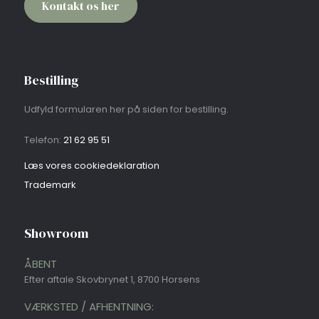
Kontakt os her​
Bestilling
Udfyld formularen her på siden for bestilling.
Telefon:
21 62 95 51​
Læs vores cookie​deklaration
​Trademark
Showroom
ÅBENT
Efter aftale Skovbrynet 1, 8700 Horsens
VÆRKSTED / AFHENTNING: