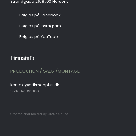
Strandgade 26, 8700 Horsens​
​Følg os på Facebook
​Følg os på Instagram
​Følg os på YouTube
Firmainfo​
PRODUKTION / SALG /MONTAGE
kontakt@brikmanplus.dk
CVR: 43099183
Created and hosted by Group Online