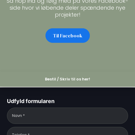
Så hop ind og følg med på vores Facebook-
side hvor vi løbende deler spændende nye
projekter!
Til Facebook​
Bestil / Skriv til os her!
Udfyld formularen