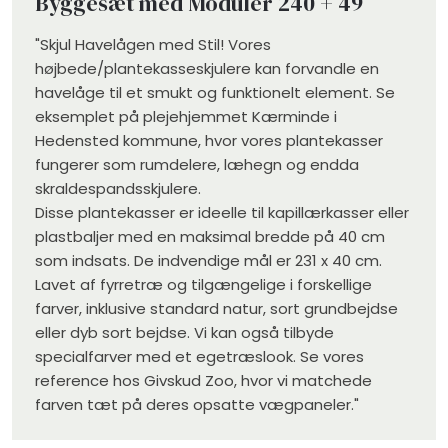
Byggesæt med ​Moduler 240 + 49
"Skjul Havelågen med Stil! Vores
højbede/plantekasseskjulere kan forvandle en
havelåge til et smukt og funktionelt element. Se
eksemplet på plejehjemmet Kærminde i
Hedensted kommune, hvor vores plantekasser
fungerer som rumdelere, læhegn og endda
skraldespandsskjulere.
Disse plantekasser er ideelle til kapillærkasser eller
plastbaljer med en maksimal bredde på 40 cm
som indsats. De indvendige mål er 231 x 40 cm.
Lavet af fyrretræ og tilgængelige i forskellige
farver, inklusive standard natur, sort grundbejdse
eller dyb sort bejdse. Vi kan også tilbyde
specialfarver med et egetræslook. Se vores
reference hos Givskud Zoo, hvor vi matchede
farven tæt på deres opsatte vægpaneler."