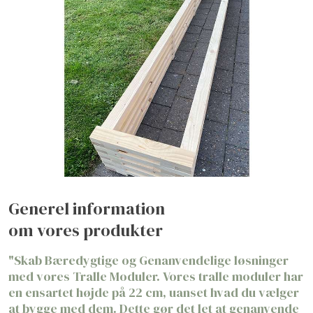
Generel information
​om vores produkter​
​"Skab Bæredygtige og Genanvendelige løsninger
med vores Tralle Moduler. Vores tralle moduler har
en ensartet højde på 22 cm, uanset hvad du vælger
at bygge med dem. Dette gør det let at genanvende