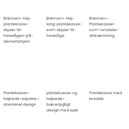
Brikman+-Høj-
Brikman+-Høj-
Brikman+-
plantekasse-
lang-plantekasse-
Plantekasser-
skjuler-til-
som-skjuler-til-
som-rumdeler-
havelågen-på-
havelåge
afskærmning
dementshjem.
Plantekasser-
plantekasser og
Plantekasse med
højbede-espalier i
højbede i
bredde
strømlinet design
bæredygtigt
design med sjæl