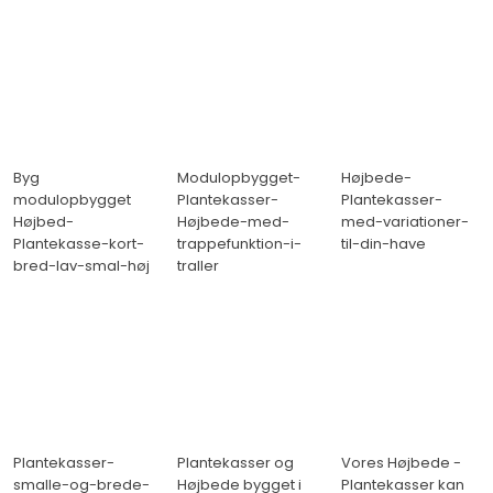
Byg
Modulopbygget-
Højbede-
modulopbygget
Plantekasser-
Plantekasser-
Højbed-
Højbede-med-
med-variationer-
Plantekasse-kort-
trappefunktion-i-
til-din-have
bred-lav-smal-høj
traller
Plantekasser-
Plantekasser og
Vores Højbede -
smalle-og-brede-
Højbede bygget i
Plantekasser kan