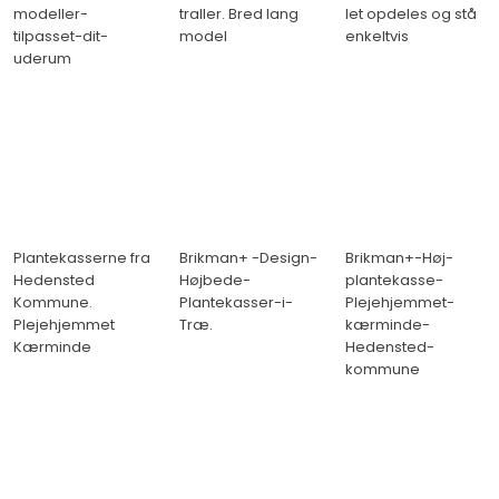
modeller-
traller. Bred lang
let opdeles og stå
tilpasset-dit-
model
enkeltvis
uderum
Plantekasserne fra
Brikman+ -Design-
Brikman+-Høj-
Hedensted
Højbede-
plantekasse-
Kommune.
Plantekasser-i-
Plejehjemmet-
Plejehjemmet
Træ.
kærminde-
Kærminde
Hedensted-
kommune