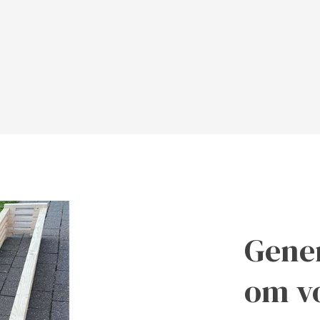
Gener
​om v