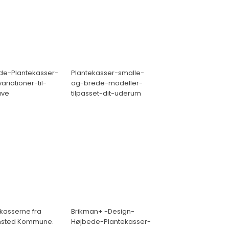
de-Plantekasser-
Plantekasser-smalle-
riationer-til-
og-brede-modeller-
ave
tilpasset-dit-uderum
kasserne fra
Brikman+ -Design-
sted Kommune.
Højbede-Plantekasser-