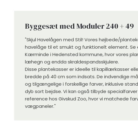
Byggesæt med ​Moduler 240 + 49
"Skjul Havelågen med Stil! Vores højbede/plantek
havelåge til et smukt og funktionelt element. S
Kærminde i Hedensted kommune, hvor vores plan
læhegn og endda skraldespandsskjulere.
Disse plantekasser er ideelle til kapillærkasser e
bredde på 40 cm som indsats. De indvendige mål 
og tilgængelige i forskellige farver, inklusive stan
dyb sort bejdse. Vi kan også tilbyde specialfarv
reference hos Givskud Zoo, hvor vi matchede fa
vægpaneler."