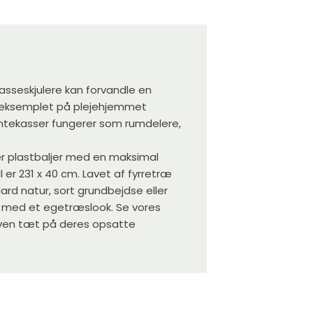
asseskjulere kan forvandle en
e eksemplet på plejehjemmet
tekasser fungerer som rumdelere,
ller plastbaljer med en maksimal
er 231 x 40 cm. Lavet af fyrretræ
dard natur, sort grundbejdse eller
er med et egetræslook. Se vores
rven tæt på deres opsatte