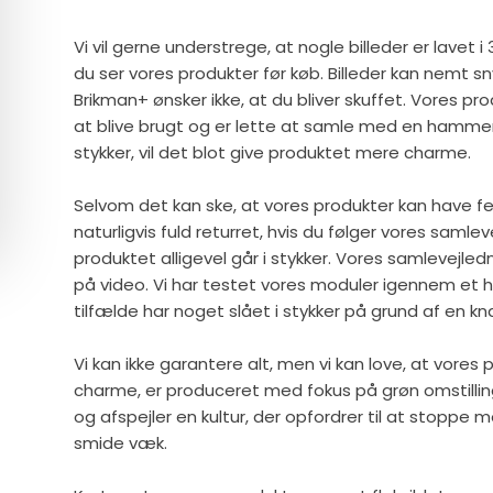
Vi vil gerne understrege, at nogle billeder er lavet i 
du ser vores produkter før køb. Billeder kan nemt sn
Brikman+ ønsker ikke, at du bliver skuffet. Vores pro
at blive brugt og er lette at samle med en hammer.
stykker, vil det blot give produktet mere charme.
Selvom det kan ske, at vores produkter kan have fejl,
naturligvis fuld returret, hvis du følger vores samle
produktet alligevel går i stykker. Vores samlevejledn
på video. Vi har testet vores moduler igennem et he
tilfælde har noget slået i stykker på grund af en k
Vi kan ikke garantere alt, men vi kan love, at vores 
charme, er produceret med fokus på grøn omstillin
og afspejler en kultur, der opfordrer til at stoppe
smide væk.