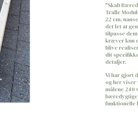
​"Skab Bæred
Tralle Modul
22 cm, uanse
det let at ge
tilpasse dem 
kræver kun 
blive realise
dit specifikk
detaljer.
Vi har gjort 
og her viser
målene 240 x
bæredygtige 
funktionelle 