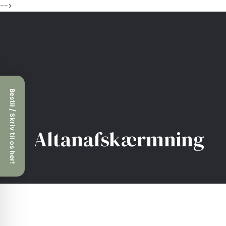
-->
Bestil / Skriv til os her!
Altanafskærmning​