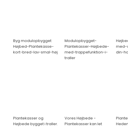
Byg modulopbygget
Modulopbygget-
Højbe
Højbed-Plantekasse-
Plantekasser-Højbede-
med-va
kort-bred-lav-smal-høj
med-trappefunktion-i-
din-h
traller
Plantekasser og
Vores Højbede -
Plante
Højbede bygget i traller.
Plantekasser kan let
Heden