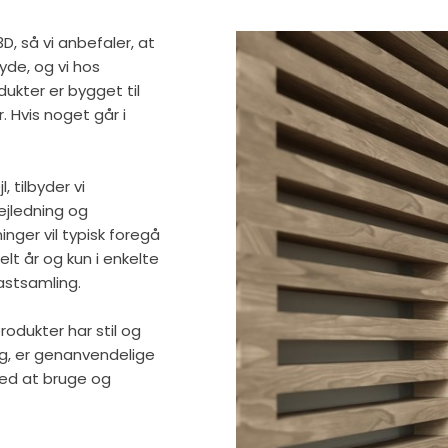
3D, så vi anbefaler, at
yde, og vi hos
dukter er bygget til
 Hvis noget går i
 tilbyder vi
vejledning og
inger vil typisk foregå
lt år og kun i enkelte
nastsamling.
produkter har stil og
g, er genanvendelige
 med at bruge og