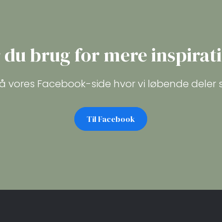
 du brug for mere inspirat
å vores Facebook-side hvor vi løbende deler
Til Facebook​