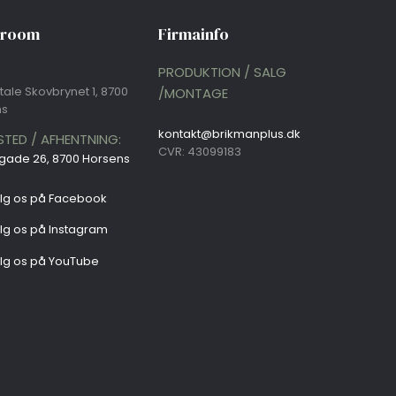
wroom
Firmainfo​
T
PRODUKTION / SALG
ftale Skovbrynet 1, 8700
/MONTAGE
ns
kontakt@brikmanplus.dk
TED / AFHENTNING:
CVR: 43099183
gade 26, 8700 Horsens​
ølg os på Facebook
ølg os på Instagram
ølg os på YouTube