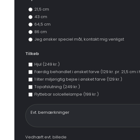
21,5 cm
43 cm
64,5 cm
86 cm
Jeg ønsker speciel mål, kontakt mig venligst
Tilkøb
Hjul (249 kr.)
Færdig behandlet i ønsket farve (129 kr. pr. 21,5 cm i
1 liter miljørigtig bejse i ønsket farve (129 kr.)
Topafslutning (249 kr.)
Flyttebar solcellelampe (199 kr.)
Vedhæft evt. billede