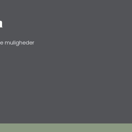
m
ge muligheder