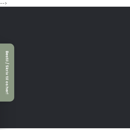
-->
Bestil / Skriv til os her!