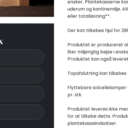
ønsker. Plantekasserne kan
uderum og kantinemiljø. A
eller totalløsning**.
Der kan tilkøbes hjul for 29
x
Produktet er produceret af 
liter miljørigtig bejse i ønsk
​Produktet kan også lever
Topafslutning kan tilkøbes 
Flyttebare solcellelamper ti
pr. stk.
Produktet leveres ikke med
for at tilkøbe dette. Produ
plantekasseindsatser.