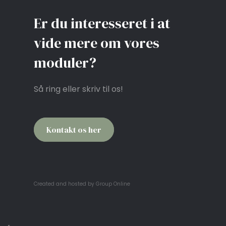
Er du interesseret i at
vide mere om vores
moduler?
Så ring eller skriv til os!
Kontakt os her​
Created and hosted by Group Online