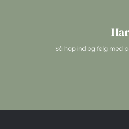
Har
Så hop ind og følg med p