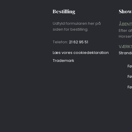
Bestilling
Sho
Udfyld formularen her på
ÅBEN
siden for bestilling.
Efter a
Horse
Telefon:
21 62 95 51​
VÆRKS
Læs vores cookie​deklaration
Strand
​Trademark
​F
​F
​F