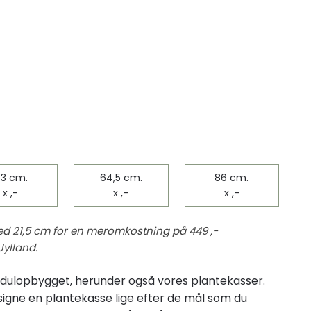
3 cm.​
64,5 cm.​
86 cm.​
x ,-
x ,-
x ,-
 21,5 cm ​for en meromkostning på 449 ,-
Jylland.
odulopbygget, herunder også vores plantekasser.
signe en plantekasse lige efter de mål som du