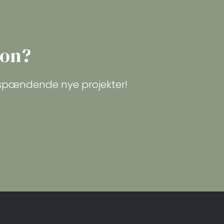
ion?
 spændende nye projekter!