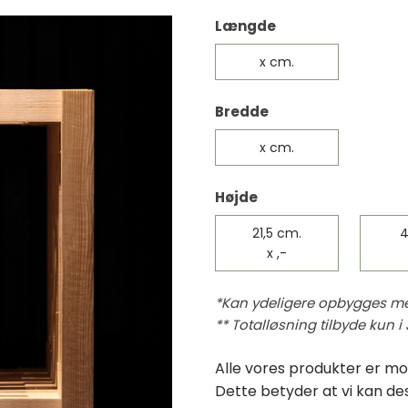
Længde
x cm.​
Bredde​
x cm.​
Højde​
21,5 cm.​
4
x ,-
*Kan ydeligere opbygges med
** Totalløsning tilbyde kun i 
Alle vores produkter er m
Dette betyder at vi kan de