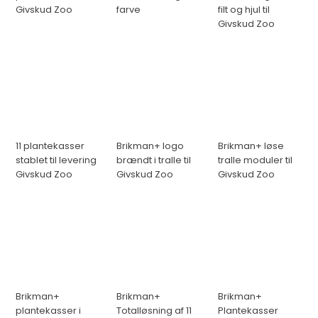
Givskud Zoo
farve
filt og hjul til
Givskud Zoo
11 plantekasser
Brikman+ logo
Brikman+ løse
stablet til levering
brændt i tralle til
tralle moduler til
Givskud Zoo
Givskud Zoo
Givskud Zoo
Brikman+
Brikman+
Brikman+
plantekasser i
Totalløsning af 11
Plantekasser