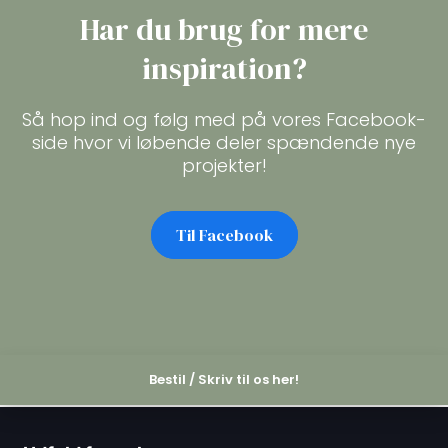
Har du brug for mere
inspiration?
Så hop ind og følg med på vores Facebook-
side hvor vi løbende deler spændende nye
projekter!
Til Facebook​
Bestil / Skriv til os her!