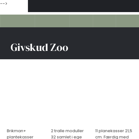
-->
Givskud Zoo
Brikman+
2 tralle moduller
11 planekasser 21,5
plantekasser
32 samlet i ege
cm. Færdig med