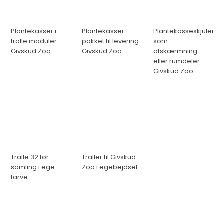
Plantekasser i
Plantekasser
Plantekasseskjuler
tralle moduler
pakket til levering
som
Givskud Zoo
Givskud Zoo
afskærmning
eller rumdeler
Givskud Zoo
Tralle 32 før
Traller til Givskud
samling i ege
Zoo i egebejdset
farve