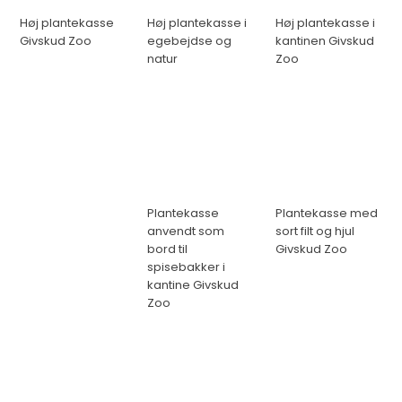
Høj plantekasse
Høj plantekasse i
Høj plantekasse i
Givskud Zoo
egebejdse og
kantinen Givskud
natur
Zoo
Plantekasse
Plantekasse med
anvendt som
sort filt og hjul
bord til
Givskud Zoo
spisebakker i
kantine Givskud
Zoo