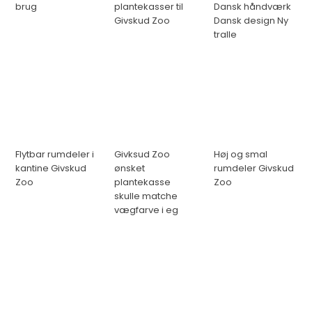
brug
plantekasser til
Dansk håndværk
Givskud Zoo
Dansk design Ny
tralle
Flytbar rumdeler i
Givksud Zoo
Høj og smal
kantine Givskud
ønsket
rumdeler Givskud
Zoo
plantekasse
Zoo
skulle matche
vægfarve i eg